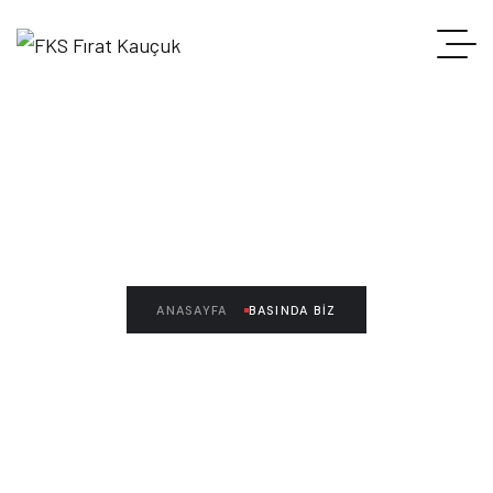
Basında Biz
ANASAYFA
BASINDA BIZ