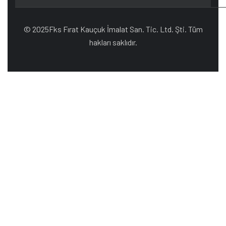
© 2025Fks Fırat Kauçuk İmalat San. Tic. Ltd. Şti. Tüm
hakları saklıdır.